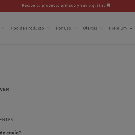
Recibe tu producto armado y envío gratis. 🚚
Tipo de Producto
Por Uso
Ofertas
Premium
LVER
ENTES
 de envío?