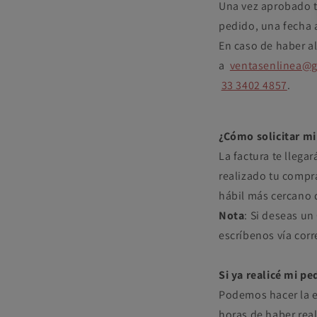
Una vez aprobado t
pedido, una fecha 
En caso de haber a
a
ventasenlinea@
33 3402 4857
.
¿Cómo solicitar mi
La factura te lleg
realizado tu compra 
hábil más cercano 
Nota
: Si deseas un
escríbenos vía cor
Si ya realicé mi p
Podemos hacer la en
horas de haber rea