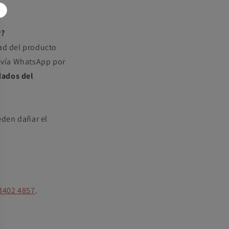
r?
dad del producto
 vía WhatsApp por
dados del
eden dañar el
3402 4857
.