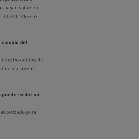
no hayan salido de
l
33 3402 4857
o
l cambio del
a nuestro equipo de
edido vía correo
 puede recibir mi
s autorizado para