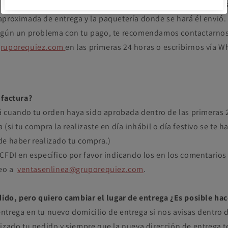
u pago, recibirás un email de confirmación donde encontrará
aproximada de entrega y la paquetería donde se hará él envió.
lgún un problema con tu pago, te recomendamos contactarnos
gruporequiez.com
en las primeras 24 horas o escribirnos vía 
 factura?
ará cuando tu orden haya sido aprobada dentro de las primeras 
(si tu compra la realizaste en día inhábil o día festivo se te ha
de haber realizado tu compra.)
 CFDI en específico por favor indicando los en los comentarios
reo a
ventasenlinea@gruporequiez.com
.
edido, pero quiero cambiar el lugar de entrega ¿Es posible ha
trega en tu nuevo domicilio de entrega si nos avisas dentro d
lizado tu pedido y siempre que la nueva dirección de entrega 