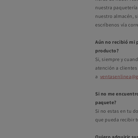
nuestra paquetería
nuestro almacén, s
escríbenos vía cor
Aún no recibió mi 
producto?
Si, siempre y cuan
atención a clientes
a
ventasenlinea@
Si no me encuentro
paquete?
Si no estas en tu d
que pueda recibir 
Quiero adquirir s