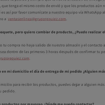
, que tenga el mismo costo de envió y que los productos aún 
i es así por favor comunícate a nuestro equipo vía WhatsApp a
reo a
ventasenlinea@gruporequiez.com
.
paquete, pero quiero cambiar de producto, ¿Puedo realizar e
do tu compra no haya salido de nuestro almacén y el contacto 
 sea dentro de las primeras 3 horas después de confirmar tu p
gruporequiez.com
.
 en mi domicilio el día de entrega de mi pedido ¿Alguien más
omicilio para recibir los productos, puedes dejar a alguien má
tu pedido.
us productos por mayoreo ¿Dónde me puedo contactar?