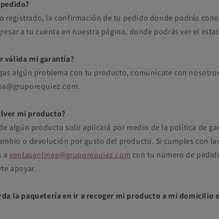
 pedido?
eo registrado, la confirmación de tu pedido donde podrás conoc
resar a tu cuenta en nuestra página, donde podrás ver el estat
 válida mi garantía?
gas algún problema con tu producto, comunícate con nosotros
nea@gruporequiez.com.
lver mi producto?
de algún producto solo aplicará por medio de la política de ga
ambio o devolución por gusto del producto. Si cumples con las
s a
ventasenlinea@gruporequiez.com
con tu número de pedido 
rte apoyar.
da la paquetería en ir a recoger mi producto a mi domicilio e