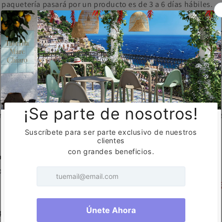
 paquetería pasará por un producto es de 3 a 6 días hábiles.
es de un producto en particular, ¿Dónde me puedo comunica
específicos de cada producto o alguna duda respecto a la cali
os a
ventasenlinea@gruporequiez.com
o puedes contactarnos
e tengas
33 3402 4857
.
¿Cómo puedo saber cuáles son los cui
en que ser limpiados con un trapo húmedo
romatizante, blanqueador o jabón ya que estos materiales pu
ara finalizar mi pedido
blema con acabar tu pedido por favor escríbenos vía correo
gruporequiez.com
o puedes contactarnos vía WhatsApp al
33 
pedido fue autorizado?