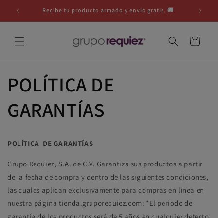
Ir
directamente
Recibe tu producto armado y envío gratis. 🚚
Reci
al contenido
Carrito
POLÍTICA DE
GARANTÍAS
POLÍTICA
DE
GARANTÍAS
Grupo Requiez, S.A. de C.V. Garantiza sus productos a partir
de la fecha de compra y dentro de las siguientes condiciones,
las cuales aplican exclusivamente para compras en línea en
nuestra página tienda.gruporequiez.com: *El periodo de
garantía de los productos será de 5 años en cualquier defecto