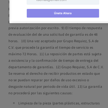
son la prueba de ser “Madera Natural”, reclamaciones
podrán no ser aceptadas por las condiciones naturales del
producto. 8)
Ningún trabajo de reparación de nuestros
productos podrá hacerse fuera de nuestra planta, sin
previa autorización por escrito. 9)
El tiempo de respuesta
de evaluación del de una solicitud de garantía es de 48
horas. 10)
Una vez aceptado por Grupo Requiez, S.A de
C.V. que procede la garantía el tiempo de servicio es
máximo 72 Horas. 11)
La reposición de partes está sujeta
a existencia y la confirmación de tiempo de entrega del
departamento de garantías. 12)
Grupo Requiez, S.A de C.V.
Se reserva el derecho de recibir productos en estado que
no se puedan reparar por daños de uso excesivo o
desgaste natural por periodo de vida útil. 13)
La garantía
no procederá por las siguientes causas:
Limpieza de la pieza (partes plásticas, estructuras