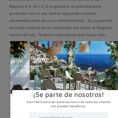
Requiez, S.A. de C.V.2)
La garantía es aplicable para
productos con un uso normal siguiendo nuestras
recomendaciones de uso y mantenimiento. 3)
La garantía
no cubre ninguno de los materiales que sufran el desgaste
normal del uso. Tampoco cubre partes que hayan sido
deterioradas debido a negligencias, uso inapropiado,
alteraciones al diseño del producto o instalación y/o
armado en forma inapropiada.4)
En telas no incluidas en
nuestro catálogo, no ofrecemos ninguna garantía.
5)
Marcas leves de inyección en el polipropileno o
policarbonato son causa normal del proceso aprobados
por Grupo Requiez. 6)
La piel es un producto natural y
puede presentar imperfecciones. Estas son la prueba de ser
“Piel Real”, reclamaciones podrán no ser aceptadas por las
condiciones naturales del producto. 7)
La madera es un
producto natural y puede presentar imperfecciones. Estas