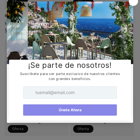
Oferta
Oferta
Banco Diavoleto
Banco Diavoleto
Precio
Precio
Precio
Precio
$ 5,999.00 MXN
$ 5,999.00 MXN
habitual
$ 3,400.00 MXN
de
habitual
$ 2,990.00 MXN
de
oferta
oferta
Oferta
Oferta