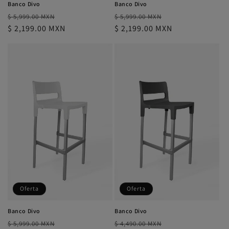
Banco Divo
Banco Divo
Precio
Precio
Precio
Precio
$ 5,999.00 MXN
$ 5,999.00 MXN
habitual
$ 2,199.00 MXN
de
habitual
$ 2,199.00 MXN
de
oferta
oferta
Oferta
Oferta
Banco Divo
Banco Divo
Precio
Precio
Precio
Precio
$ 5,999.00 MXN
$ 4,490.00 MXN