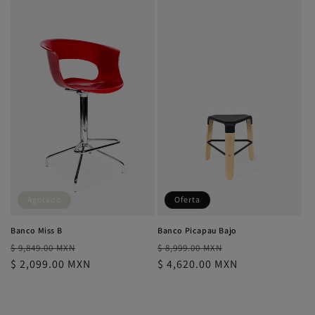
Agotado
Oferta
Banco Miss B
Banco Picapau Bajo
Precio
Precio
Precio
Precio
$ 9,849.00 MXN
$ 8,999.00 MXN
habitual
$ 2,099.00 MXN
de
habitual
$ 4,620.00 MXN
de
oferta
oferta