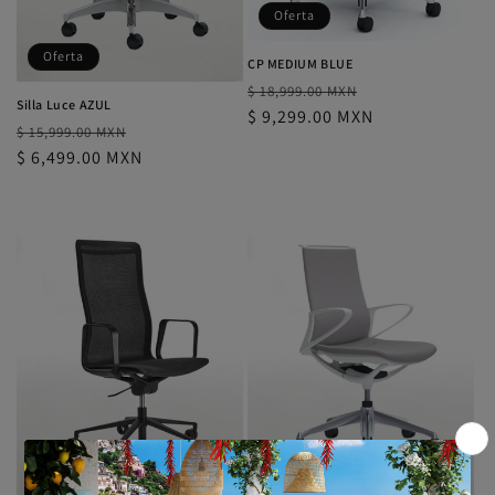
Oferta
Oferta
CP MEDIUM BLUE
Precio
Precio
$ 18,999.00 MXN
Silla Luce AZUL
habitual
$ 9,299.00 MXN
de
Precio
Precio
$ 15,999.00 MXN
oferta
habitual
$ 6,499.00 MXN
de
oferta
Oferta
Oferta