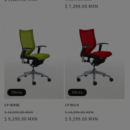
habitual
habitual
$ 7,399.00 MXN
de
oferta
Oferta
Oferta
CP VERDE
CP ROJO
Precio
Precio
Precio
Precio
$ 18,999.00 MXN
$ 18,999.00 MXN
habitual
$ 9,299.00 MXN
de
habitual
$ 9,299.00 MXN
de
oferta
oferta