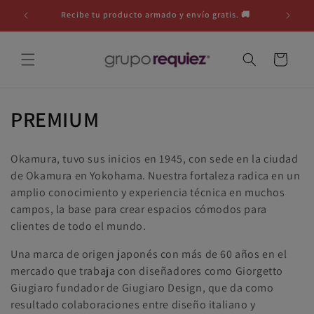
Ir
directamente
Recibe tu producto armado y envío gratis. 🚚
Reci
al contenido
Carrito
C
PREMIUM
o
Okamura, tuvo sus inicios en 1945, con sede en la ciudad
l
de Okamura en Yokohama. Nuestra fortaleza radica en un
amplio conocimiento y experiencia técnica en muchos
e
campos, la base para crear espacios cómodos para
c
clientes de todo el mundo.
c
Una marca de origen japonés con más de 60 años en el
mercado que trabaja con diseñadores como Giorgetto
i
Giugiaro fundador de Giugiaro Design, que da como
ó
resultado colaboraciones entre diseño italiano y