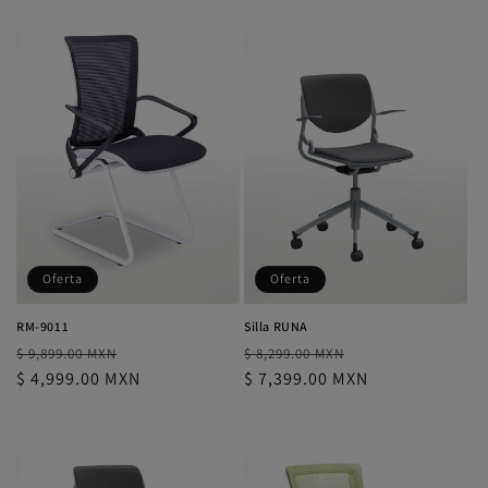
Oferta
Oferta
RM-9011
Silla RUNA
Precio
Precio
Precio
Precio
$ 9,899.00 MXN
$ 8,299.00 MXN
habitual
$ 4,999.00 MXN
de
habitual
$ 7,399.00 MXN
de
oferta
oferta