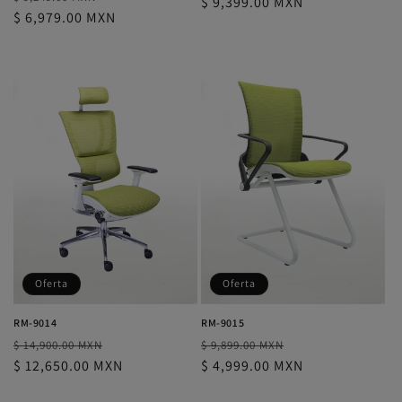
habitual
$ 9,399.00 MXN
de
habitual
$ 6,979.00 MXN
de
oferta
oferta
Oferta
Oferta
RM-9014
RM-9015
Precio
Precio
Precio
Precio
$ 14,900.00 MXN
$ 9,899.00 MXN
habitual
$ 12,650.00 MXN
de
habitual
$ 4,999.00 MXN
de
oferta
oferta