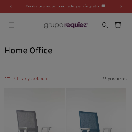
Ir
directamente
Recibe tu producto armado y envío gratis. 🚚
Reci
al contenido
Carrito
C
Home Office
o
l
Filtrar y ordenar
23 productos
e
c
c
i
ó