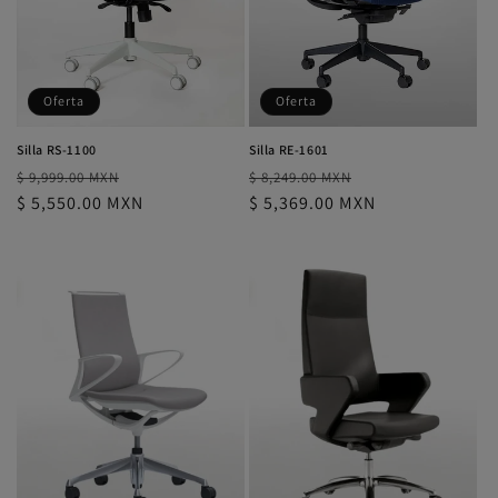
Oferta
Oferta
Silla RS-1100
Silla RE-1601
Precio
Precio
Precio
Precio
$ 9,999.00 MXN
$ 8,249.00 MXN
habitual
$ 5,550.00 MXN
de
habitual
$ 5,369.00 MXN
de
oferta
oferta