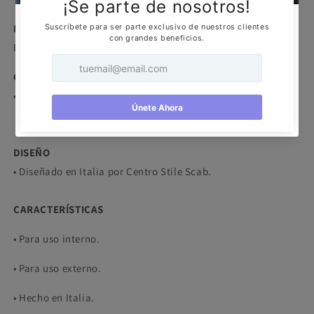
DESCRIPCIÓN
Banco en tecnopolímero reciclable.
CERTIFICACIÓN
• Este producto
está certificado por
CATAS.
DISEÑO
• Diseñado en Italia por Centro Stile Scab.
CARACTERÍSTICAS
• Para uso interno.
• Para uso externo.
• Hecho en Italia.