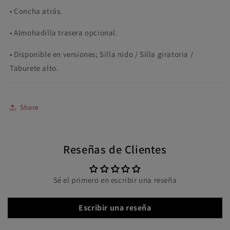
• Concha atrás.
• Almohadilla trasera opcional.
• Disponible en versiones; Silla nido / Silla giratoria /
Taburete alto.
Share
Reseñas de Clientes
Sé el primero en escribir una reseña
Escribir una reseña