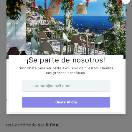
DESCRIPCIÓN
Disfruta de estilo y comodidad en tu lugar de trabajo. Cuenta
con reclinamiento que brinda contacto permanente y 4
posiciones de bloqueo con ajuste de tensión en el respaldo,
adaptándose a las diferentes posturas de trabajo.
MARCA
CERTIFICACIÓN
• Este producto
está certificado por
BIFMA.