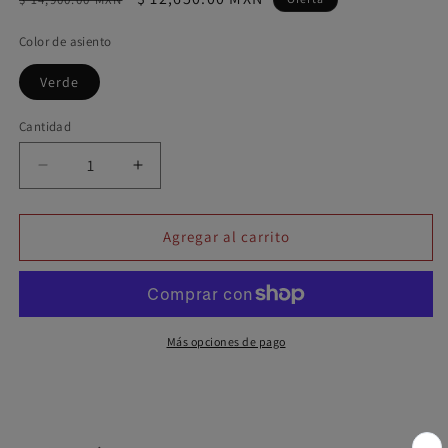
habitual
de
Color de asiento
oferta
Verde
Cantidad
Cantidad
Reducir
Aumentar
cantidad
cantidad
para
para
RM-
RM-
Agregar al carrito
9014
9014
Más opciones de pago