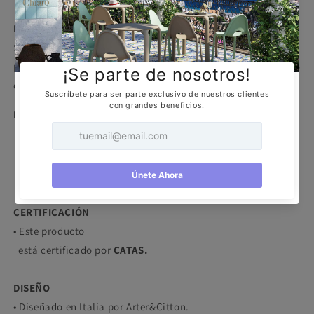
DESCRIPCIÓN
Silla de 4 patas, con asiento y respaldo en tecnopolímero
para uso interno, es lo que convierte a drollp en un elemento
distintivo de diseño de cualquier espacio.
MARCA
CERTIFICACIÓN
• Este producto
está certificado por
CATAS.
DISEÑO
• Diseñado en Italia por Arter&Citton.