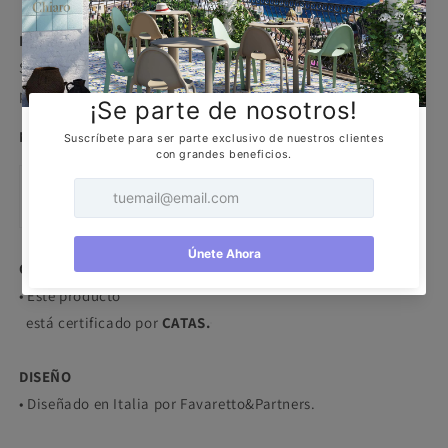
DESCRIPCIÓN
Silla elaborada en Bi-inyección de tecnopolímero de 4
puntas para uso interno y externo.
MARCA
CERTIFICACIÓN
• Este producto
está certificado por
CATAS.
DISEÑO
• Diseñado en Italia por Favaretto&Partners.