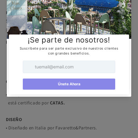
DESCRIPCIÓN
Silla elaborada en Bi-inyección de tecnopolímero de 4
puntas para uso interno y externo.
MARCA
CERTIFICACIÓN
• Este producto
está certificado por
CATAS.
DISEÑO
• Diseñado en Italia por Favaretto&Partners.