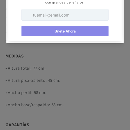
CARACTERÍSTICAS
• Silla resistente y estable elaborada en polipropileno.
• Diseño de 4 patas antiderrapantes.
• Apilable x 12 piezas.
• Para uso interno y externo.
MEDIDAS
• Altura total: 77 cm.
• Altura piso-asiento: 45 cm.
• Ancho perfil: 58 cm.
• Ancho base/respaldo: 58 cm.
GARANTÍAS