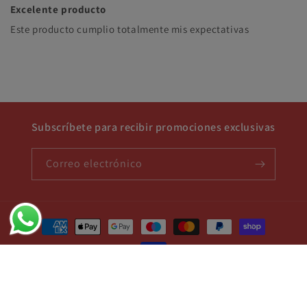
Excelente producto
Este producto cumplio totalmente mis expectativas
Subscríbete para recibir promociones exclusivas
Correo electrónico
Formas
de
pago
© 2026,
Grupo Requiez Shop
Tecnología de Shopify
Política de reembolso
Política de privacidad
Términos del servicio