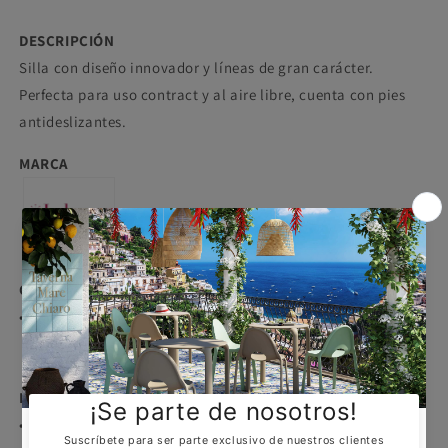
DESCRIPCIÓN
Silla con diseño innovador y líneas de gran carácter.
Perfecta para uso contract y al aire libre, cuenta con pies
antideslizantes.
MARCA
CERTIFICACIÓN
• Este producto
está certificado por
CATAS.
DISEÑO
• Diseñado en Italia por Centro Stile Scab.